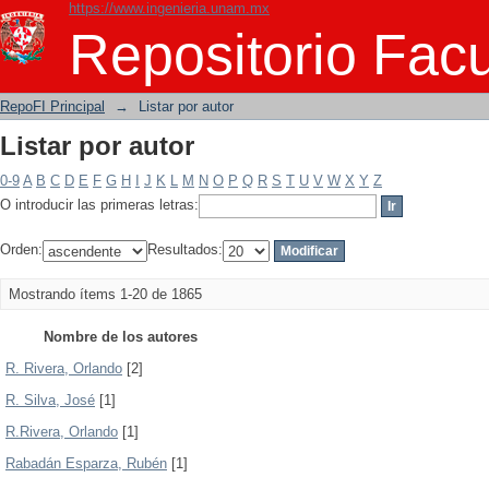
https://www.ingenieria.unam.mx
Listar por autor
Repositorio Facu
RepoFI Principal
→
Listar por autor
Listar por autor
0-9
A
B
C
D
E
F
G
H
I
J
K
L
M
N
O
P
Q
R
S
T
U
V
W
X
Y
Z
O introducir las primeras letras:
Orden:
Resultados:
Mostrando ítems 1-20 de 1865
Nombre de los autores
R. Rivera, Orlando
[2]
R. Silva, José
[1]
R.Rivera, Orlando
[1]
Rabadán Esparza, Rubén
[1]