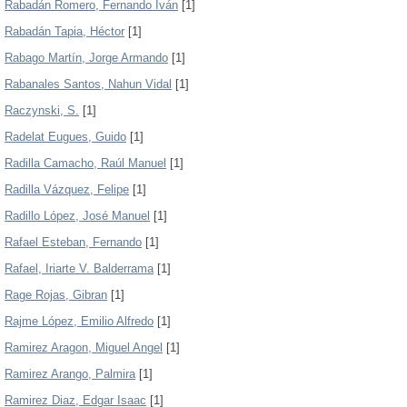
Rabadán Romero, Fernando Iván
[1]
Rabadán Tapia, Héctor
[1]
Rabago Martín, Jorge Armando
[1]
Rabanales Santos, Nahun Vidal
[1]
Raczynski, S.
[1]
Radelat Eugues, Guido
[1]
Radilla Camacho, Raúl Manuel
[1]
Radilla Vázquez, Felipe
[1]
Radillo López, José Manuel
[1]
Rafael Esteban, Fernando
[1]
Rafael, Iriarte V. Balderrama
[1]
Rage Rojas, Gibran
[1]
Rajme López, Emilio Alfredo
[1]
Ramirez Aragon, Miguel Angel
[1]
Ramirez Arango, Palmira
[1]
Ramirez Diaz, Edgar Isaac
[1]