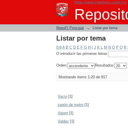
https://www.ingenieria.unam.mx
Listar por tema
Reposito
RepoFI Principal
→
Listar por tema
Listar por tema
0-9
A
B
C
D
E
F
G
H
I
J
K
L
M
N
O
P
Q
R
O introducir las primeras letras:
Orden:
Resultados:
Mostrando ítems 1-20 de 917
Vacío
[1]
vagón de metro
[1]
Vajont
[1]
Valdez
[1]