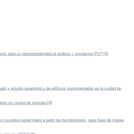
eros para su representatividad al análisis y simulación PVT
[1]
cado y estudio paramétrico de edificios instrumentados en la ciudad de
ento en cirugía de próstata
[1]
los cocientes espectrales a partir de microtremores, para fines de mapas