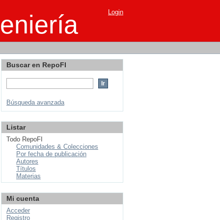
Login
eniería
Buscar en RepoFI
Búsqueda avanzada
Listar
Todo RepoFI
Comunidades & Colecciones
Por fecha de publicación
Autores
Títulos
Materias
Mi cuenta
Acceder
Registro