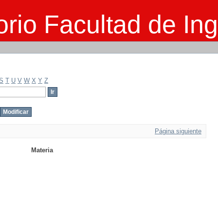
rio Facultad de Ing
S
T
U
V
W
X
Y
Z
Página siguiente
Materia