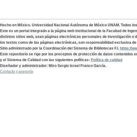
Hecho en México. Universidad Nacional Autónoma de México UNAM. Todos lo
Este es un portal integrado a la página web institucional de la Facultad de Ing
distintos sitios web, sean páginas electrónicas personales de investigación o de
los textos como de las páginas electrónicas, son responsabilidad exclusiva de 
Sitio administrado por la Coordinación del Sistema de Bibliotecas F.I.
https://w
Este repositorio se rige por los preceptos de protección de datos contenidos e
y el Sistema de Calidad con las siguientes políticas:
Política de calidad
Diseñador y administrador: Mtro Sergio Israel Franco García.
Contacto y asesoría