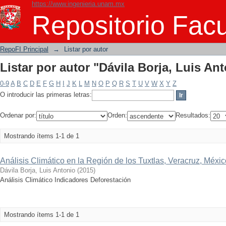
https://www.ingenieria.unam.mx
Listar por autor "Dávila Borja, Luis An
Repositorio Facu
RepoFI Principal
→
Listar por autor
Listar por autor "Dávila Borja, Luis An
0-9
A
B
C
D
E
F
G
H
I
J
K
L
M
N
O
P
Q
R
S
T
U
V
W
X
Y
Z
O introducir las primeras letras:
Ordenar por:
Orden:
Resultados:
Mostrando ítems 1-1 de 1
Análisis Climático en la Región de los Tuxtlas, Veracruz, Méxic
Dávila Borja, Luis Antonio
(
2015
)
Análisis Climático Indicadores Deforestación
Mostrando ítems 1-1 de 1