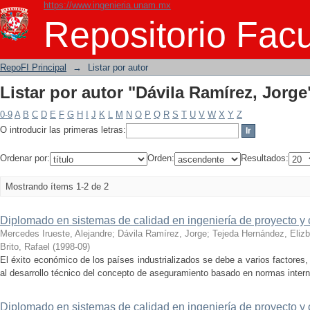
https://www.ingenieria.unam.mx
Listar por autor "Dávila Ramírez, Jorge
Repositorio Facu
RepoFI Principal
→
Listar por autor
Listar por autor "Dávila Ramírez, Jorge
0-9
A
B
C
D
E
F
G
H
I
J
K
L
M
N
O
P
Q
R
S
T
U
V
W
X
Y
Z
O introducir las primeras letras:
Ordenar por:
Orden:
Resultados:
Mostrando ítems 1-2 de 2
Diplomado en sistemas de calidad en ingeniería de proyecto y 
Mercedes Irueste, Alejandre
;
Dávila Ramírez, Jorge
;
Tejeda Hernández, Elizb
Brito, Rafael
(
1998-09
)
El éxito económico de los países industrializados se debe a varios factores,
al desarrollo técnico del concepto de aseguramiento basado en normas intern
Diplomado en sistemas de calidad en ingeniería de proyecto y 