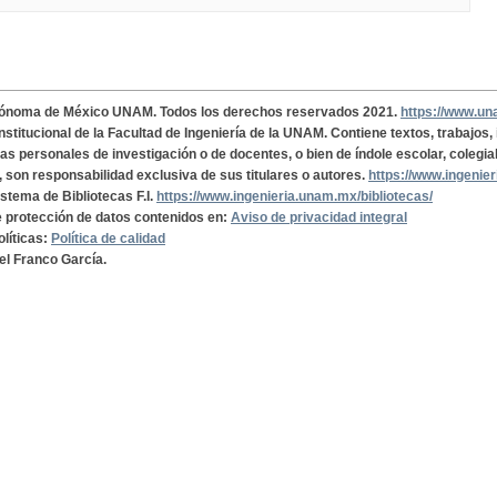
tónoma de México UNAM. Todos los derechos reservados 2021.
https://www.u
institucional de la Facultad de Ingeniería de la UNAM. Contiene textos, trabajos
cas personales de investigación o de docentes, o bien de índole escolar, colegia
, son responsabilidad exclusiva de sus titulares o autores.
https://www.ingenie
istema de Bibliotecas F.I.
https://www.ingenieria.unam.mx/bibliotecas/
de protección de datos contenidos en:
Aviso de privacidad integral
olíticas:
Política de calidad
el Franco García.