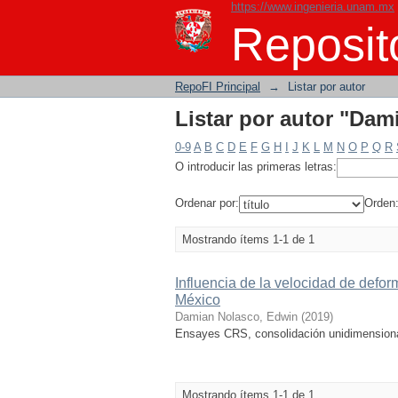
https://www.ingenieria.unam.mx
Listar por autor "Da
Reposito
RepoFI Principal
→
Listar por autor
Listar por autor "Da
0-9
A
B
C
D
E
F
G
H
I
J
K
L
M
N
O
P
Q
R
O introducir las primeras letras:
Ordenar por:
Orden
Mostrando ítems 1-1 de 1
Influencia de la velocidad de defor
México
Damian Nolasco, Edwin
(
2019
)
Ensayes CRS, consolidación unidimensiona
Mostrando ítems 1-1 de 1