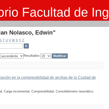
mian Nolasco, Edwin"
rio Facultad de Ing
mian Nolasco, Edwin"
S
T
U
V
W
X
Y
Z
:
Resultados:
mación en la compresibilidad de arcillas de la Ciudad de
l, Carga incremental, Compresibilidad, Consolidómetro neumático.