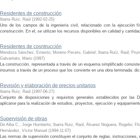
Residentes de construcción
Ibarra Ruíz, Raúl
(
1992-02-25
)
Uno de los campos de la ingeniería civil, relacionado con la ejecución f
construcción. En el, se utilizan los recursos disponibles en calidad y cantidad 
Residentes de cosntrucción
Mendoza Sánchez, Ernesto
;
Moreno Pecero, Gabriel
;
Ibarra Ruíz, Raúl
;
Prun
Galvarriato, Mario
(
1997
)
La construcción, representada a través de un esquema simplificado consiste
insumos a través de un proceso que los convierte en una obra terminada: dic
Revisión y elaboración de precios unitarios
Ibarra Ruíz, Raúl
(
1997-06-27
)
Conjunto de disposiciones y requisitos generales establecidos por las
aplicarse para la realización de estudios, proyectos, ejecución y equipamient
Supervisión de obras
De Alba C., Jorge Humberto
;
Ibarra Ruíz, Raúl
;
Álvarez Noguera, Rogelio
;
Fl
Hernández, Víctor Manuel
(
1994-11-07
)
Las normas de supervisión constituyen el conjunto de reglas, instrucciones, 