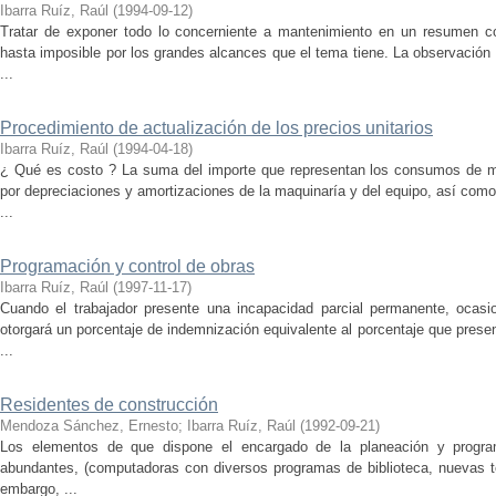
Ibarra Ruíz, Raúl
(
1994-09-12
)
Tratar de exponer todo lo concerniente a mantenimiento en un resumen como
hasta imposible por los grandes alcances que el tema tiene. La observación
...
Procedimiento de actualización de los precios unitarios
Ibarra Ruíz, Raúl
(
1994-04-18
)
¿ Qué es costo ? La suma del importe que representan los consumos de ma
por depreciaciones y amortizaciones de la maquinaría y del equipo, así como
...
Programación y control de obras
Ibarra Ruíz, Raúl
(
1997-11-17
)
Cuando el trabajador presente una incapacidad parcial permanente, ocasio
otorgará un porcentaje de indemnización equivalente al porcentaje que pres
...
Residentes de construcción
Mendoza Sánchez, Ernesto
;
Ibarra Ruíz, Raúl
(
1992-09-21
)
Los elementos de que dispone el encargado de la planeación y prog
abundantes, (computadoras con diversos programas de biblioteca, nuevas té
embargo, ...