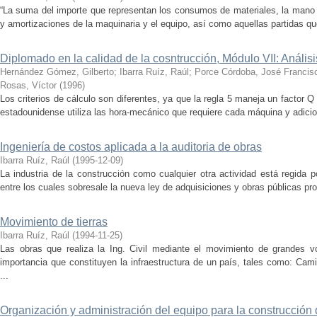
“La suma del importe que representan los consumos de materiales, la mano 
y amortizaciones de la maquinaria y el equipo, así como aquellas partidas qu
Diplomado en la calidad de la cosntrucción, Módulo VII: Análisi
Hernández Gómez, Gilberto
;
Ibarra Ruíz, Raúl
;
Porce Córdoba, José Francis
Rosas, Víctor
(
1996
)
Los criterios de cálculo son diferentes, ya que la regla 5 maneja un factor 
estadounidense utiliza las hora-mecánico que requiere cada máquina y adicio
Ingeniería de costos aplicada a la auditoria de obras
Ibarra Ruíz, Raúl
(
1995-12-09
)
La industria de la construcción como cualquier otra actividad está regida 
entre los cuales sobresale la nueva ley de adquisiciones y obras públicas pro
Movimiento de tierras
Ibarra Ruíz, Raúl
(
1994-11-25
)
Las obras que realiza la Ing. Civil mediante el movimiento de grandes v
importancia que constituyen la infraestructura de un país, tales como: Camin
...
Organización y administración del equipo para la construcción 