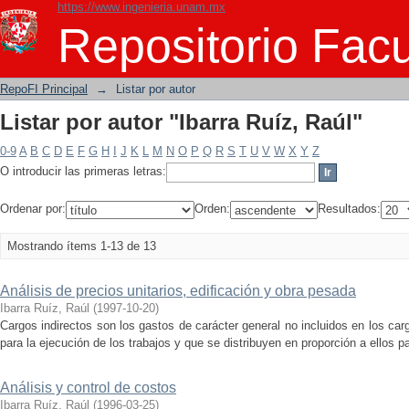
https://www.ingenieria.unam.mx
Listar por autor "Ibarra Ruíz, Raúl"
Repositorio Facu
RepoFI Principal
→
Listar por autor
Listar por autor "Ibarra Ruíz, Raúl"
0-9
A
B
C
D
E
F
G
H
I
J
K
L
M
N
O
P
Q
R
S
T
U
V
W
X
Y
Z
O introducir las primeras letras:
Ordenar por:
Orden:
Resultados:
Mostrando ítems 1-13 de 13
Análisis de precios unitarios, edificación y obra pesada
Ibarra Ruíz, Raúl
(
1997-10-20
)
Cargos indirectos son los gastos de carácter general no incluidos en los carg
para la ejecución de los trabajos y que se distribuyen en proporción a ellos par
Análisis y control de costos
Ibarra Ruíz, Raúl
(
1996-03-25
)