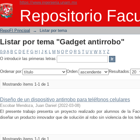
https://www.ingenieria.unam.mx
Listar por tema "Gadget antirrobo"
Repositorio Facu
RepoFI Principal
→
Listar por tema
Listar por tema "Gadget antirrobo"
0-9
A
B
C
D
E
F
G
H
I
J
K
L
M
N
O
P
Q
R
S
T
U
V
W
X
Y
Z
O introducir las primeras letras:
Ordenar por:
Orden:
Resultados:
Mostrando ítems 1-1 de 1
Diseño de un dispositivo antirrobo para teléfonos celulares
Escobar Mendoza, Juan Daniel
(
2022-03-08
)
El presente trabajo presenta un proyecto realizado por alumnos de la Facu
diseñar un producto innovador que de solución al robo sin violencia de los tel
Mostrando ítems 1-1 de 1