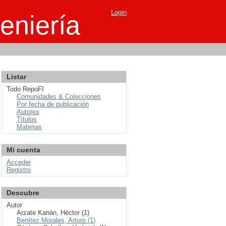
Login
eniería
Listar
Todo RepoFI
Comunidades & Colecciones
Por fecha de publicación
Autores
Títulos
Materias
Mi cuenta
Acceder
Registro
Descubre
Autor
Arzate Kanán, Héctor (1)
Benítez Morales, Arturo (1)