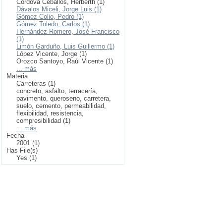
Córdova Ceballos, Herberth (1)
Dávalos Miceli, Jorge Luis (1)
Gómez Colio, Pedro (1)
Gómez Toledo, Carlos (1)
Hernández Romero, José Francisco
(1)
Limón Garduño, Luis Guillermo (1)
López Vicente, Jorge (1)
Orozco Santoyo, Raúl Vicente (1)
... más
Materia
Carreteras (1)
concreto, asfalto, terracería,
pavimento, queroseno, carretera,
suelo, cemento, permeabilidad,
flexibilidad, resistencia,
compresibilidad (1)
... más
Fecha
2001 (1)
Has File(s)
Yes (1)