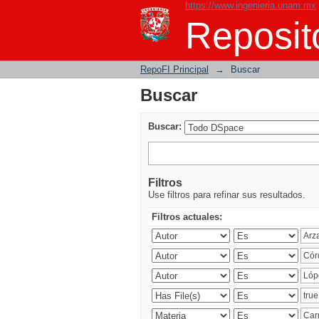
https://www.ingenieria.unam.mx
Buscar
Reposito
RepoFI Principal
→
Buscar
Buscar
Buscar:
Filtros
Use filtros para refinar sus resultados.
Filtros actuales: