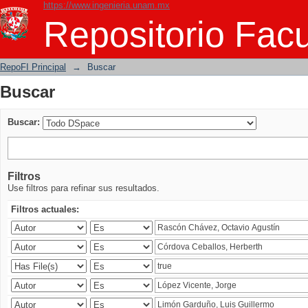
https://www.ingenieria.unam.mx
Buscar
Repositorio Facu
RepoFI Principal
→
Buscar
Buscar
Buscar:
Filtros
Use filtros para refinar sus resultados.
Filtros actuales: