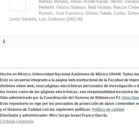
Benítez Morales, Arturo
;
Arzate Kanán, Héctor
;
Dávalos
Herberth
;
Orozco Santoyo, Raúl Vicente
;
Rascón Cháve
Romero, José Francisco
;
Gómez Toledo, Carlos
;
Gómez
Limón Garduño, Luis Guillermo
(
2001-06
)
1
Hecho en México. Universidad Nacional Autónoma de México UNAM. Todos lo
Este es un portal integrado a la página web institucional de la Facultad de Ing
distintos sitios web, sean páginas electrónicas personales de investigación o de
los textos como de las páginas electrónicas, son responsabilidad exclusiva de 
Sitio administrado por la Coordinación del Sistema de Bibliotecas F.I.
https://w
Este repositorio se rige por los preceptos de protección de datos contenidos e
y el Sistema de Calidad con las siguientes políticas:
Política de calidad
Diseñador y administrador: Mtro Sergio Israel Franco García.
Contacto y asesoría