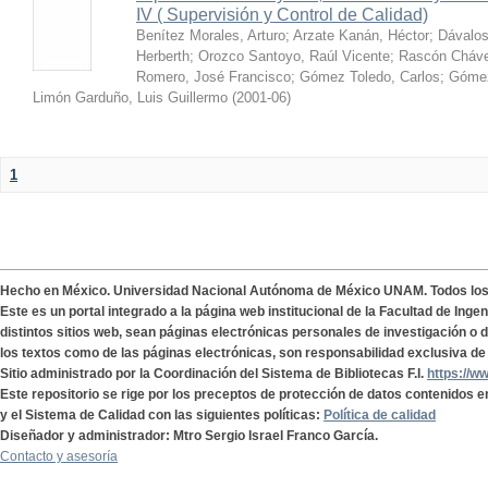
IV ( Supervisión y Control de Calidad)
Benítez Morales, Arturo
;
Arzate Kanán, Héctor
;
Dávalos
Herberth
;
Orozco Santoyo, Raúl Vicente
;
Rascón Cháve
Romero, José Francisco
;
Gómez Toledo, Carlos
;
Gómez
Limón Garduño, Luis Guillermo
(
2001-06
)
1
Hecho en México. Universidad Nacional Autónoma de México UNAM. Todos lo
Este es un portal integrado a la página web institucional de la Facultad de Ing
distintos sitios web, sean páginas electrónicas personales de investigación o de
los textos como de las páginas electrónicas, son responsabilidad exclusiva de 
Sitio administrado por la Coordinación del Sistema de Bibliotecas F.I.
https://w
Este repositorio se rige por los preceptos de protección de datos contenidos e
y el Sistema de Calidad con las siguientes políticas:
Política de calidad
Diseñador y administrador: Mtro Sergio Israel Franco García.
Contacto y asesoría