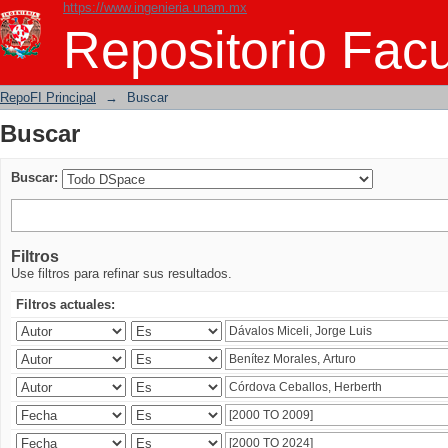
https://www.ingenieria.unam.mx
Buscar
Repositorio Facu
RepoFI Principal
→
Buscar
Buscar
Buscar:
Filtros
Use filtros para refinar sus resultados.
Filtros actuales: