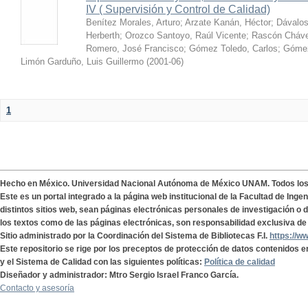
IV ( Supervisión y Control de Calidad)
Benítez Morales, Arturo
;
Arzate Kanán, Héctor
;
Dávalos
Herberth
;
Orozco Santoyo, Raúl Vicente
;
Rascón Cháve
Romero, José Francisco
;
Gómez Toledo, Carlos
;
Gómez
Limón Garduño, Luis Guillermo
(
2001-06
)
1
Hecho en México. Universidad Nacional Autónoma de México UNAM. Todos lo
Este es un portal integrado a la página web institucional de la Facultad de Ing
distintos sitios web, sean páginas electrónicas personales de investigación o de
los textos como de las páginas electrónicas, son responsabilidad exclusiva de 
Sitio administrado por la Coordinación del Sistema de Bibliotecas F.I.
https://w
Este repositorio se rige por los preceptos de protección de datos contenidos e
y el Sistema de Calidad con las siguientes políticas:
Política de calidad
Diseñador y administrador: Mtro Sergio Israel Franco García.
Contacto y asesoría