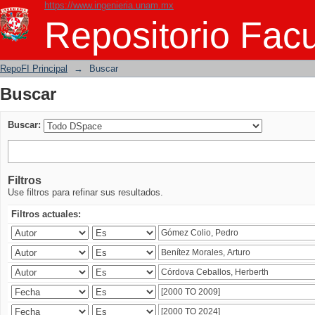
https://www.ingenieria.unam.mx
Buscar
Repositorio Facu
RepoFI Principal
→
Buscar
Buscar
Buscar:
Filtros
Use filtros para refinar sus resultados.
Filtros actuales: