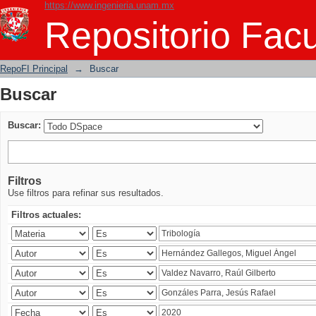
https://www.ingenieria.unam.mx
Buscar
Repositorio Facu
RepoFI Principal
→
Buscar
Buscar
Buscar:
Filtros
Use filtros para refinar sus resultados.
Filtros actuales: