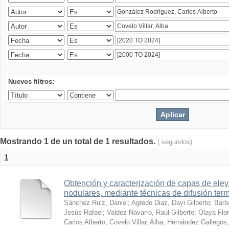
Nuevos filtros:
Mostrando 1 de un total de 1 resultados.
( segundos)
1
Obtención y caracterización de capas de ele
nodulares, mediante técnicas de difusión ter
Sánchez Ruiz, Daniel
;
Agredo Diaz, Dayi Gilberto
;
Barb
Jesús Rafael
;
Valdez Navarro, Raúl Gilberto
;
Olaya Flor
Carlos Alberto
;
Covelo Villar, Alba
;
Hernández Gallegos,