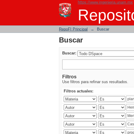
https://www.ingenieria.unam.mx
Buscar
Reposito
RepoFI Principal
→
Buscar
Buscar
Buscar:
Filtros
Use filtros para refinar sus resultados.
Filtros actuales: