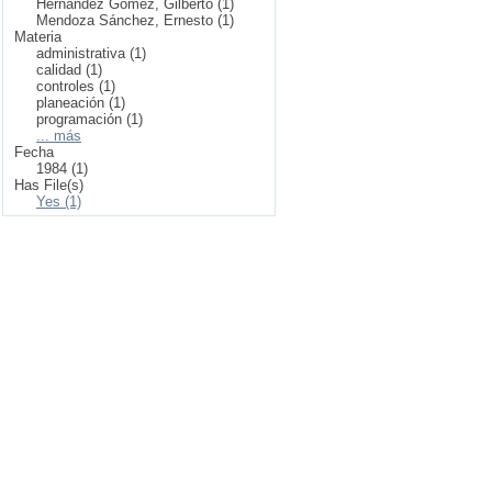
Hernández Gómez, Gilberto (1)
Mendoza Sánchez, Ernesto (1)
Materia
administrativa (1)
calidad (1)
controles (1)
planeación (1)
programación (1)
... más
Fecha
1984 (1)
Has File(s)
Yes (1)