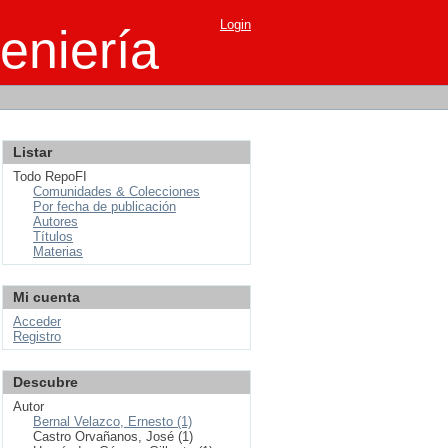
Login
eniería
Listar
Todo RepoFI
Comunidades & Colecciones
Por fecha de publicación
Autores
Títulos
Materias
Mi cuenta
Acceder
Registro
Descubre
Autor
Bernal Velazco, Ernesto (1)
Castro Orvañanos, José (1)