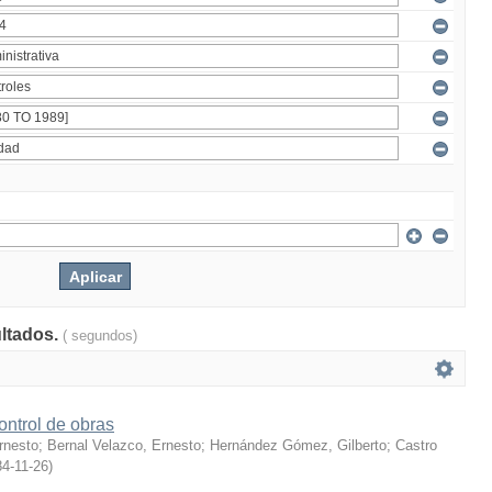
ultados.
( segundos)
ontrol de obras
rnesto
;
Bernal Velazco, Ernesto
;
Hernández Gómez, Gilberto
;
Castro
4-11-26
)