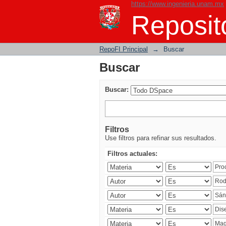
https://www.ingenieria.unam.mx
Buscar
Reposito
RepoFI Principal
→
Buscar
Buscar
Buscar:
Filtros
Use filtros para refinar sus resultados.
Filtros actuales: