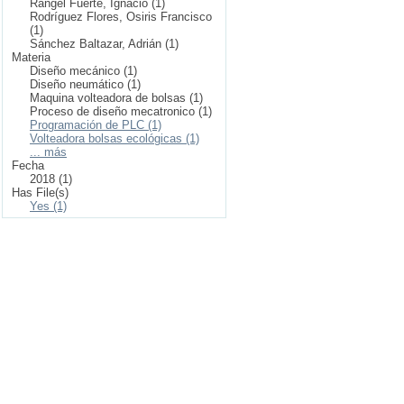
Rangel Fuerte, Ignacio (1)
Rodríguez Flores, Osiris Francisco
(1)
Sánchez Baltazar, Adrián (1)
Materia
Diseño mecánico (1)
Diseño neumático (1)
Maquina volteadora de bolsas (1)
Proceso de diseño mecatronico (1)
Programación de PLC (1)
Volteadora bolsas ecológicas (1)
... más
Fecha
2018 (1)
Has File(s)
Yes (1)