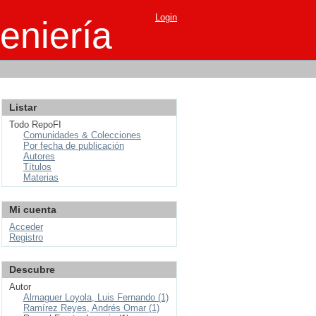
Login
eniería
Listar
Todo RepoFI
Comunidades & Colecciones
Por fecha de publicación
Autores
Títulos
Materias
Mi cuenta
Acceder
Registro
Descubre
Autor
Almaguer Loyola, Luis Fernando (1)
Ramírez Reyes, Andrés Omar (1)