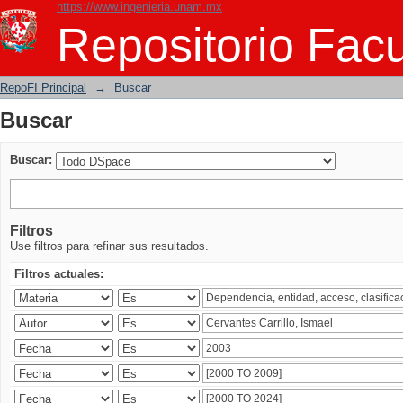
https://www.ingenieria.unam.mx
Buscar
Repositorio Facu
RepoFI Principal
→
Buscar
Buscar
Buscar:
Filtros
Use filtros para refinar sus resultados.
Filtros actuales: