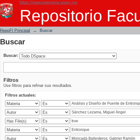
https://www.ingenieria.unam.mx
Buscar
Repositorio Facu
RepoFI Principal
→
Buscar
Buscar
Buscar:
Filtros
Use filtros para refinar sus resultados.
Filtros actuales: