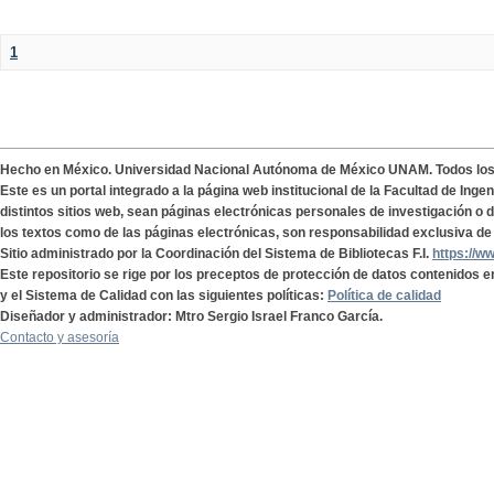
1
Hecho en México. Universidad Nacional Autónoma de México UNAM. Todos lo
Este es un portal integrado a la página web institucional de la Facultad de Ing
distintos sitios web, sean páginas electrónicas personales de investigación o de
los textos como de las páginas electrónicas, son responsabilidad exclusiva de 
Sitio administrado por la Coordinación del Sistema de Bibliotecas F.I.
https://w
Este repositorio se rige por los preceptos de protección de datos contenidos e
y el Sistema de Calidad con las siguientes políticas:
Política de calidad
Diseñador y administrador: Mtro Sergio Israel Franco García.
Contacto y asesoría