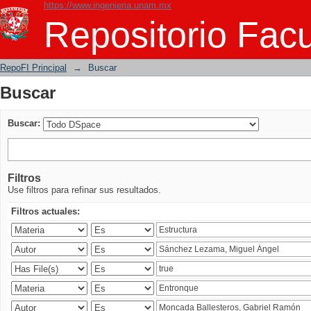
https://www.ingenieria.unam.mx
Buscar
Repositorio Facu
RepoFI Principal
→
Buscar
Buscar
Buscar:
Filtros
Use filtros para refinar sus resultados.
Filtros actuales: