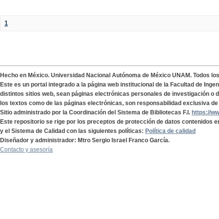
1
Hecho en México. Universidad Nacional Autónoma de México UNAM. Todos lo
Este es un portal integrado a la página web institucional de la Facultad de Ing
distintos sitios web, sean páginas electrónicas personales de investigación o de
los textos como de las páginas electrónicas, son responsabilidad exclusiva de 
Sitio administrado por la Coordinación del Sistema de Bibliotecas F.I.
https://w
Este repositorio se rige por los preceptos de protección de datos contenidos e
y el Sistema de Calidad con las siguientes políticas:
Política de calidad
Diseñador y administrador: Mtro Sergio Israel Franco García.
Contacto y asesoría