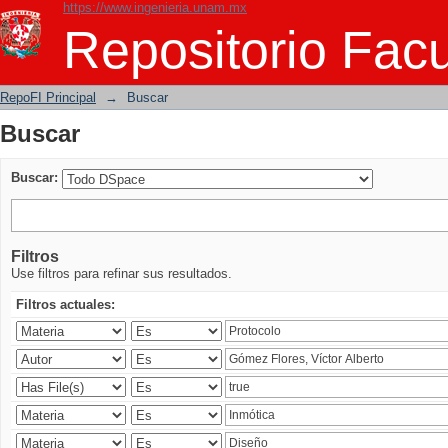
https://www.ingenieria.unam.mx
Buscar
Repositorio Facu
RepoFI Principal
→
Buscar
Buscar
Buscar:
Filtros
Use filtros para refinar sus resultados.
Filtros actuales: