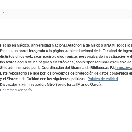
1
Hecho en México. Universidad Nacional Autónoma de México UNAM. Todos lo
Este es un portal integrado a la página web institucional de la Facultad de Ing
distintos sitios web, sean páginas electrónicas personales de investigación o de
los textos como de las páginas electrónicas, son responsabilidad exclusiva de 
Sitio administrado por la Coordinación del Sistema de Bibliotecas F.I.
https://w
Este repositorio se rige por los preceptos de protección de datos contenidos e
y el Sistema de Calidad con las siguientes políticas:
Política de calidad
Diseñador y administrador: Mtro Sergio Israel Franco García.
Contacto y asesoría