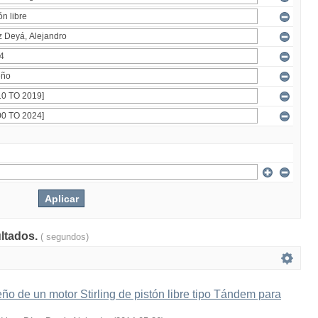
ultados.
( segundos)
ño de un motor Stirling de pistón libre tipo Tándem para