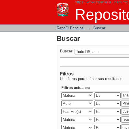
https://www.ingenieria.unam.mx
Buscar
Reposito
RepoFI Principal
→
Buscar
Buscar
Buscar:
Filtros
Use filtros para refinar sus resultados.
Filtros actuales: