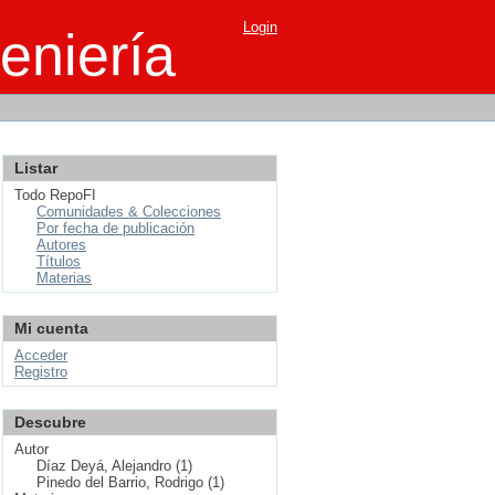
Login
eniería
Listar
Todo RepoFI
Comunidades & Colecciones
Por fecha de publicación
Autores
Títulos
Materias
Mi cuenta
Acceder
Registro
Descubre
Autor
Díaz Deyá, Alejandro (1)
Pinedo del Barrio, Rodrigo (1)