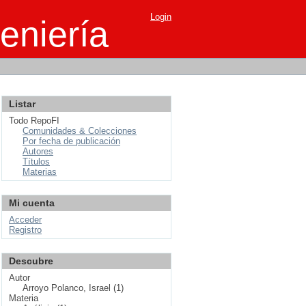
Login
eniería
Listar
Todo RepoFI
Comunidades & Colecciones
Por fecha de publicación
Autores
Títulos
Materias
Mi cuenta
Acceder
Registro
Descubre
Autor
Arroyo Polanco, Israel (1)
Materia