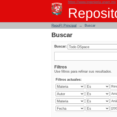
https://www.ingenieria.unam.mx
Buscar
Reposito
RepoFI Principal
→
Buscar
Buscar
Buscar:
Filtros
Use filtros para refinar sus resultados.
Filtros actuales: