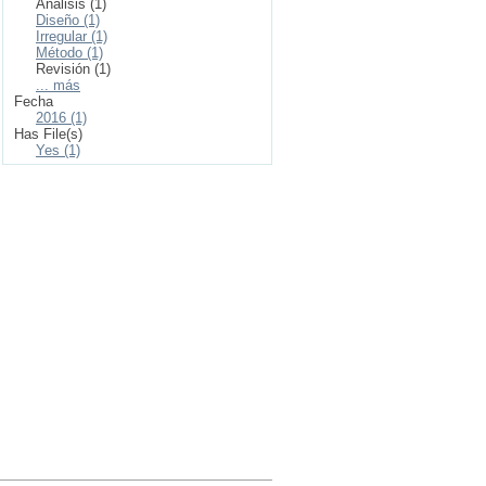
Análisis (1)
Diseño (1)
Irregular (1)
Método (1)
Revisión (1)
... más
Fecha
2016 (1)
Has File(s)
Yes (1)