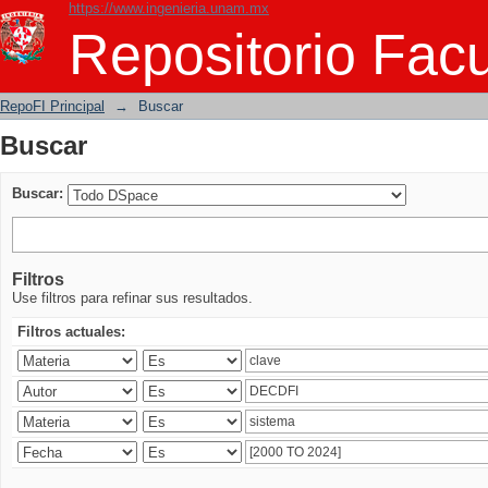
https://www.ingenieria.unam.mx
Buscar
Repositorio Facu
RepoFI Principal
→
Buscar
Buscar
Buscar:
Filtros
Use filtros para refinar sus resultados.
Filtros actuales: