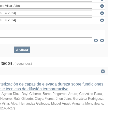
ultados.
( segundos)
terización de capas de elevada dureza sobre fundiciones
te técnicas de difusión termorreactiva
;
Agredo Diaz, Dayi Gilberto
;
Barba Pingarrón, Arturo
;
Gonzáles Parra,
Navarro, Raúl Gilberto
;
Olaya Flores, Jhon Jairo
;
González Rodriguez,
 Villar, Alba
;
Hernández Gallegos, Miguel Ángel
;
Angarita Moncaleano,
020-04-27
)