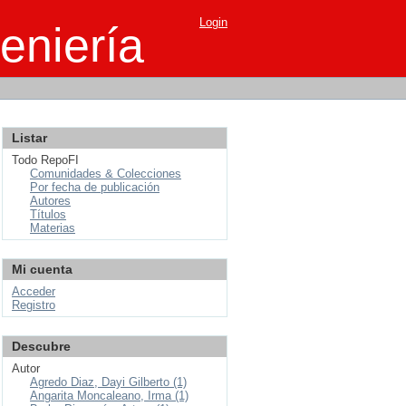
Login
eniería
Listar
Todo RepoFI
Comunidades & Colecciones
Por fecha de publicación
Autores
Títulos
Materias
Mi cuenta
Acceder
Registro
Descubre
Autor
Agredo Diaz, Dayi Gilberto (1)
Angarita Moncaleano, Irma (1)