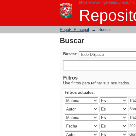
https://www.ingenieria.unam.mx
Buscar
Reposito
RepoFI Principal
→
Buscar
Buscar
Buscar:
Filtros
Use filtros para refinar sus resultados.
Filtros actuales: