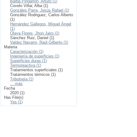
Barba Pingarrón, Arturo (1)
Covelo Villar, Alba (1)
Gonzáles Parra, Jesús Rafael (1)
González Rodriguez, Carlos Alberto
(1)
Hernández Gallegos, Miguel Ángel
(1)
Olaya Flores, Jhon Jairo (1)
Sánchez Ruiz, Daniel (1)
Valdez Navarro, Raúl Gilberto (1)
Materia
Caracterización (1)
Ingeniería de superficies (1)
Superficies duras (1)
Termoreactiva (1)
Tratamientos superficiales (1)
Tratamientos térmicos (1)
Tribología (1)
... más
Fecha
2020 (1)
Has File(s)
Yes (1)