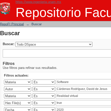
https://www.ingenieria.unam.mx
Buscar
Repositorio Facu
RepoFI Principal
→
Buscar
Buscar
Buscar:
Filtros
Use filtros para refinar sus resultados.
Filtros actuales: