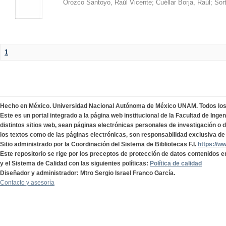
Orozco Santoyo, Raúl Vicente
;
Cuéllar Borja, Raúl
;
Sor
1
Hecho en México. Universidad Nacional Autónoma de México UNAM. Todos lo
Este es un portal integrado a la página web institucional de la Facultad de Ing
distintos sitios web, sean páginas electrónicas personales de investigación o de
los textos como de las páginas electrónicas, son responsabilidad exclusiva de 
Sitio administrado por la Coordinación del Sistema de Bibliotecas F.I.
https://w
Este repositorio se rige por los preceptos de protección de datos contenidos e
y el Sistema de Calidad con las siguientes políticas:
Política de calidad
Diseñador y administrador: Mtro Sergio Israel Franco García.
Contacto y asesoría