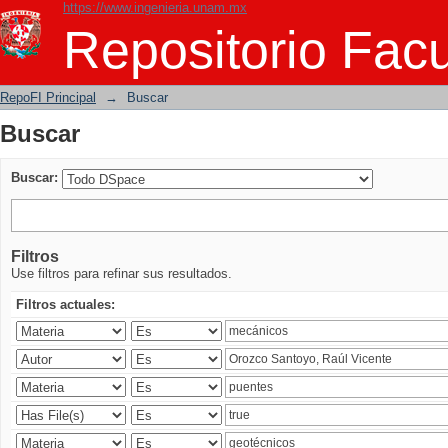
https://www.ingenieria.unam.mx
Buscar
Repositorio Facu
RepoFI Principal
→
Buscar
Buscar
Buscar:
Filtros
Use filtros para refinar sus resultados.
Filtros actuales: