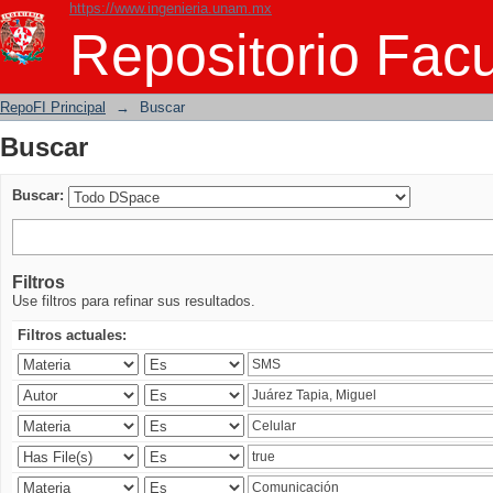
https://www.ingenieria.unam.mx
Buscar
Repositorio Facu
RepoFI Principal
→
Buscar
Buscar
Buscar:
Filtros
Use filtros para refinar sus resultados.
Filtros actuales: