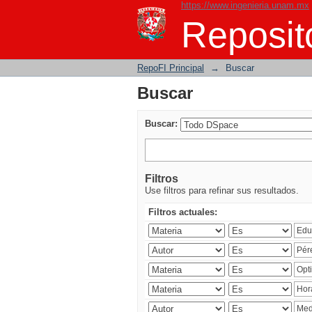
https://www.ingenieria.unam.mx
Buscar
Reposito
RepoFI Principal
→
Buscar
Buscar
Buscar:
Filtros
Use filtros para refinar sus resultados.
Filtros actuales: