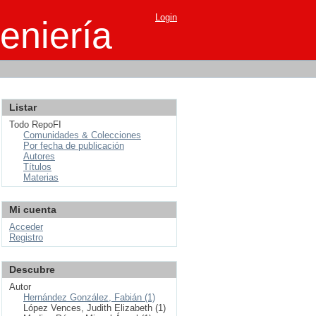
Login
eniería
Listar
Todo RepoFI
Comunidades & Colecciones
Por fecha de publicación
Autores
Títulos
Materias
Mi cuenta
Acceder
Registro
Descubre
Autor
Hernández González, Fabián (1)
López Vences, Judith Elizabeth (1)