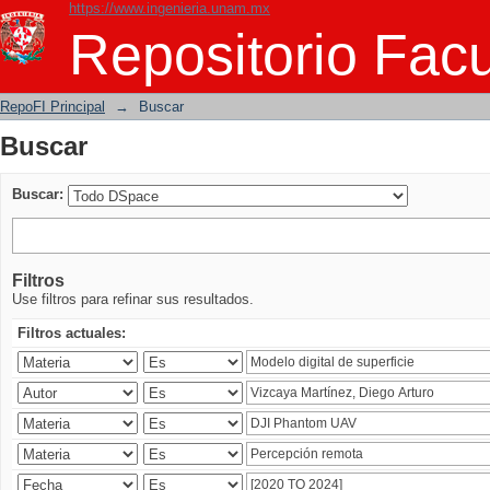
https://www.ingenieria.unam.mx
Buscar
Repositorio Facu
RepoFI Principal
→
Buscar
Buscar
Buscar:
Filtros
Use filtros para refinar sus resultados.
Filtros actuales: