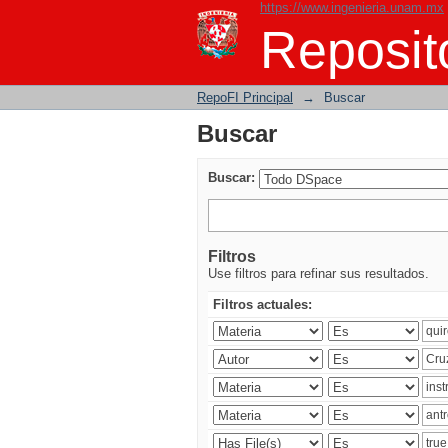
https://www.ingenieria.unam.mx
Buscar
Reposito
RepoFI Principal
→
Buscar
Buscar
Buscar:
Filtros
Use filtros para refinar sus resultados.
Filtros actuales: