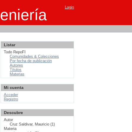
Login
eniería
Listar
Todo RepoFI
Comunidades & Colecciones
Por fecha de publicación
Autores
Títulos
Materias
Mi cuenta
Acceder
Registro
Descubre
Autor
Cruz Saldivar, Mauricio (1)
Materia