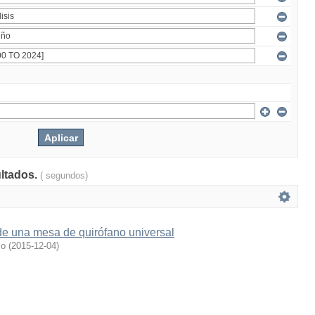
ultados.
( segundos)
de una mesa de quirófano universal
io
(
2015-12-04
)