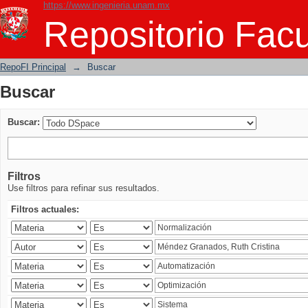
https://www.ingenieria.unam.mx
Buscar
Repositorio Facu
RepoFI Principal
→
Buscar
Buscar
Buscar:
Filtros
Use filtros para refinar sus resultados.
Filtros actuales: