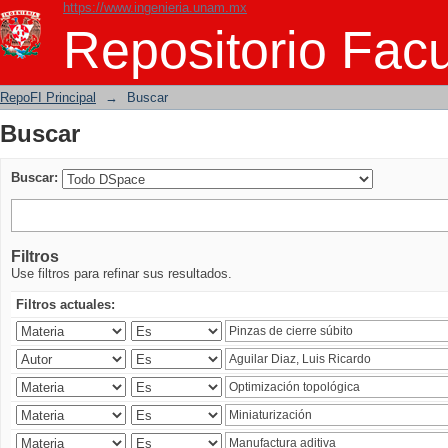
https://www.ingenieria.unam.mx
Buscar
Repositorio Facu
RepoFI Principal
→
Buscar
Buscar
Buscar:
Filtros
Use filtros para refinar sus resultados.
Filtros actuales: