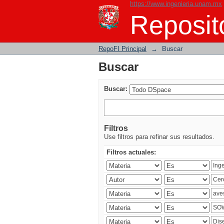
https://www.ingenieria.unam.mx
Buscar
Reposito
RepoFI Principal
→
Buscar
Buscar
Buscar:
Filtros
Use filtros para refinar sus resultados.
Filtros actuales: