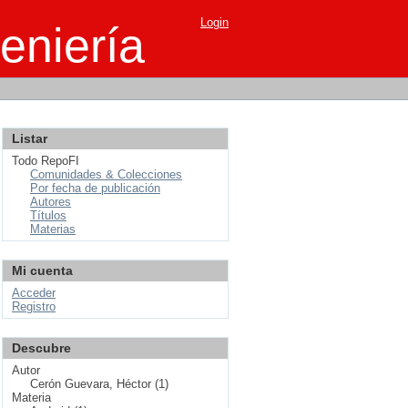
Login
eniería
Listar
Todo RepoFI
Comunidades & Colecciones
Por fecha de publicación
Autores
Títulos
Materias
Mi cuenta
Acceder
Registro
Descubre
Autor
Cerón Guevara, Héctor (1)
Materia