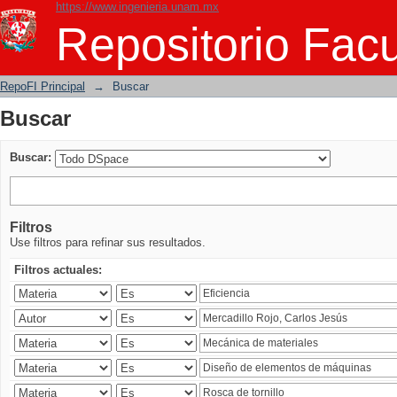
https://www.ingenieria.unam.mx
Buscar
Repositorio Facu
RepoFI Principal
→
Buscar
Buscar
Buscar:
Filtros
Use filtros para refinar sus resultados.
Filtros actuales: