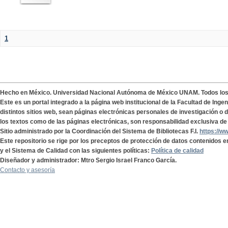
1
Hecho en México. Universidad Nacional Autónoma de México UNAM. Todos lo
Este es un portal integrado a la página web institucional de la Facultad de Ing
distintos sitios web, sean páginas electrónicas personales de investigación o de
los textos como de las páginas electrónicas, son responsabilidad exclusiva de 
Sitio administrado por la Coordinación del Sistema de Bibliotecas F.I.
https://w
Este repositorio se rige por los preceptos de protección de datos contenidos e
y el Sistema de Calidad con las siguientes políticas:
Política de calidad
Diseñador y administrador: Mtro Sergio Israel Franco García.
Contacto y asesoría