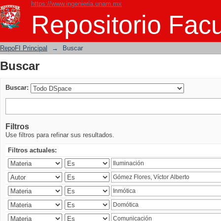
https://www.ingenieria.unam.mx
Buscar
Repositorio Facu
RepoFI Principal
→
Buscar
Buscar
Buscar:
Filtros
Use filtros para refinar sus resultados.
Filtros actuales: