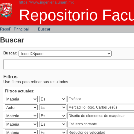
https://www.ingenieria.unam.mx
Buscar
Repositorio Facu
RepoFI Principal
→
Buscar
Buscar
Buscar:
Filtros
Use filtros para refinar sus resultados.
Filtros actuales: