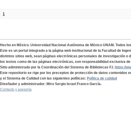
1
Hecho en México. Universidad Nacional Autónoma de México UNAM. Todos lo
Este es un portal integrado a la página web institucional de la Facultad de Ing
distintos sitios web, sean páginas electrónicas personales de investigación o de
los textos como de las páginas electrónicas, son responsabilidad exclusiva de 
Sitio administrado por la Coordinación del Sistema de Bibliotecas F.I.
https://w
Este repositorio se rige por los preceptos de protección de datos contenidos e
y el Sistema de Calidad con las siguientes políticas:
Política de calidad
Diseñador y administrador: Mtro Sergio Israel Franco García.
Contacto y asesoría