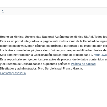
1
Hecho en México. Universidad Nacional Autónoma de México UNAM. Todos lo
Este es un portal integrado a la página web institucional de la Facultad de Ing
distintos sitios web, sean páginas electrónicas personales de investigación o de
los textos como de las páginas electrónicas, son responsabilidad exclusiva de 
Sitio administrado por la Coordinación del Sistema de Bibliotecas F.I.
https://w
Este repositorio se rige por los preceptos de protección de datos contenidos e
y el Sistema de Calidad con las siguientes políticas:
Política de calidad
Diseñador y administrador: Mtro Sergio Israel Franco García.
Contacto y asesoría