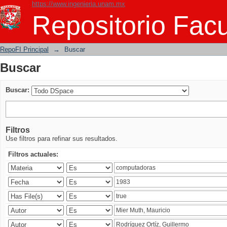
https://www.ingenieria.unam.mx
Buscar
Repositorio Facu
RepoFI Principal
→
Buscar
Buscar
Buscar:
Filtros
Use filtros para refinar sus resultados.
Filtros actuales: