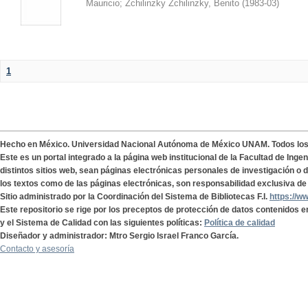
Mauricio
;
Zchilinzky Zchilinzky, Benito
(
1983-03
)
1
Hecho en México. Universidad Nacional Autónoma de México UNAM. Todos lo
Este es un portal integrado a la página web institucional de la Facultad de Ing
distintos sitios web, sean páginas electrónicas personales de investigación o de
los textos como de las páginas electrónicas, son responsabilidad exclusiva de 
Sitio administrado por la Coordinación del Sistema de Bibliotecas F.I.
https://w
Este repositorio se rige por los preceptos de protección de datos contenidos e
y el Sistema de Calidad con las siguientes políticas:
Política de calidad
Diseñador y administrador: Mtro Sergio Israel Franco García.
Contacto y asesoría