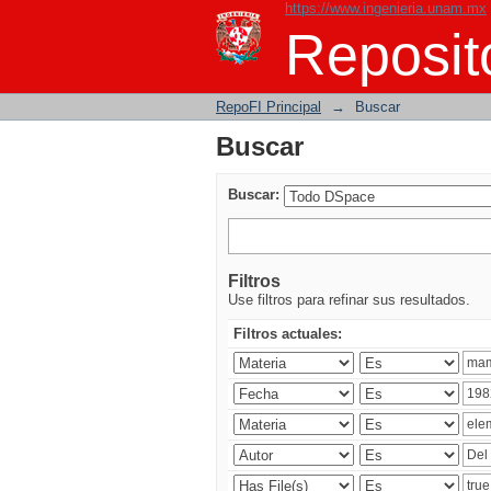
https://www.ingenieria.unam.mx
Buscar
Reposito
RepoFI Principal
→
Buscar
Buscar
Buscar:
Filtros
Use filtros para refinar sus resultados.
Filtros actuales: