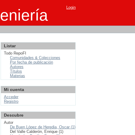
Login
eniería
Listar
Todo RepoFI
Comunidades & Colecciones
Por fecha de publicación
Autores
Títulos
Materias
Mi cuenta
Acceder
Registro
Descubre
Autor
De Buen López de Heredia, Oscar (1)
Del Valle Calderón, Enrique (1)