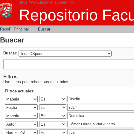
https://www.ingenieria.unam.mx
Buscar
Repositorio Facu
RepoFI Principal
→
Buscar
Buscar
Buscar:
Filtros
Use filtros para refinar sus resultados.
Filtros actuales: