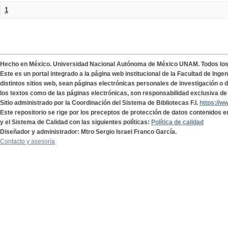
1
Hecho en México. Universidad Nacional Autónoma de México UNAM. Todos lo
Este es un portal integrado a la página web institucional de la Facultad de Ing
distintos sitios web, sean páginas electrónicas personales de investigación o de
los textos como de las páginas electrónicas, son responsabilidad exclusiva de 
Sitio administrado por la Coordinación del Sistema de Bibliotecas F.I.
https://w
Este repositorio se rige por los preceptos de protección de datos contenidos e
y el Sistema de Calidad con las siguientes políticas:
Política de calidad
Diseñador y administrador: Mtro Sergio Israel Franco García.
Contacto y asesoría