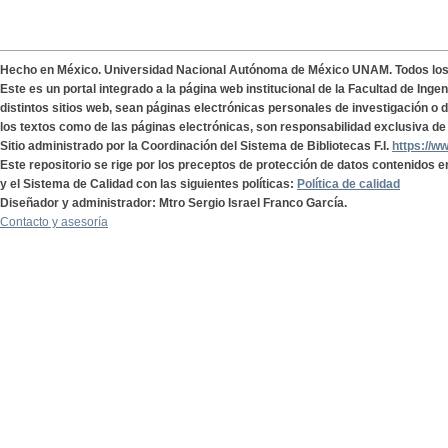
Hecho en México. Universidad Nacional Autónoma de México UNAM. Todos lo
Este es un portal integrado a la página web institucional de la Facultad de Ing
distintos sitios web, sean páginas electrónicas personales de investigación o de
los textos como de las páginas electrónicas, son responsabilidad exclusiva de 
Sitio administrado por la Coordinación del Sistema de Bibliotecas F.I.
https://w
Este repositorio se rige por los preceptos de protección de datos contenidos e
y el Sistema de Calidad con las siguientes políticas:
Política de calidad
Diseñador y administrador: Mtro Sergio Israel Franco García.
Contacto y asesoría