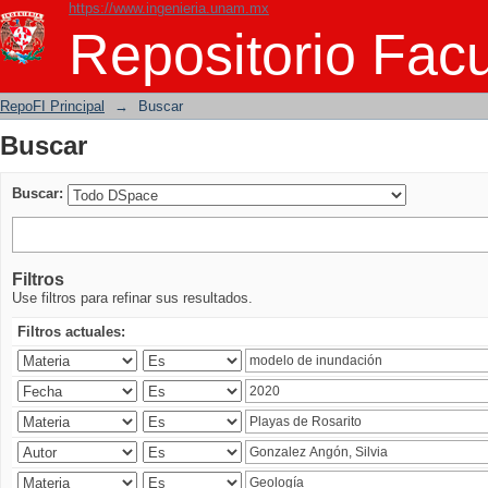
https://www.ingenieria.unam.mx
Buscar
Repositorio Facu
RepoFI Principal
→
Buscar
Buscar
Buscar:
Filtros
Use filtros para refinar sus resultados.
Filtros actuales: