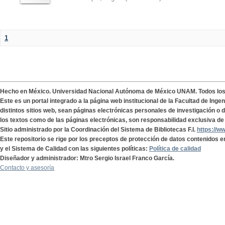
1
Hecho en México. Universidad Nacional Autónoma de México UNAM. Todos lo
Este es un portal integrado a la página web institucional de la Facultad de Ing
distintos sitios web, sean páginas electrónicas personales de investigación o de
los textos como de las páginas electrónicas, son responsabilidad exclusiva de 
Sitio administrado por la Coordinación del Sistema de Bibliotecas F.I.
https://w
Este repositorio se rige por los preceptos de protección de datos contenidos e
y el Sistema de Calidad con las siguientes políticas:
Política de calidad
Diseñador y administrador: Mtro Sergio Israel Franco García.
Contacto y asesoría