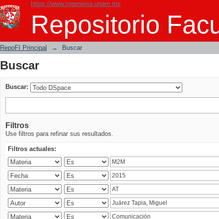
https://www.ingenieria.unam.mx
Buscar
Repositorio Facu
RepoFI Principal
→
Buscar
Buscar
Buscar:
Filtros
Use filtros para refinar sus resultados.
Filtros actuales: