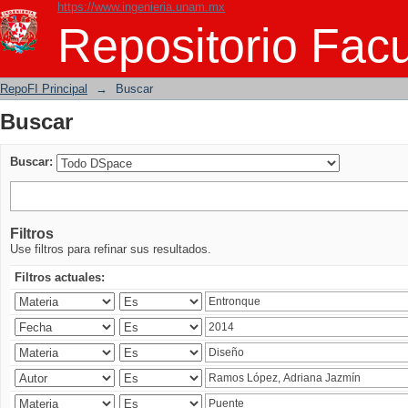
https://www.ingenieria.unam.mx
Buscar
Repositorio Facu
RepoFI Principal
→
Buscar
Buscar
Buscar:
Filtros
Use filtros para refinar sus resultados.
Filtros actuales: