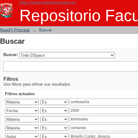
https://www.ingenieria.unam.mx
Buscar
Repositorio Facu
RepoFI Principal
→
Buscar
Buscar
Buscar:
Filtros
Use filtros para refinar sus resultados.
Filtros actuales: