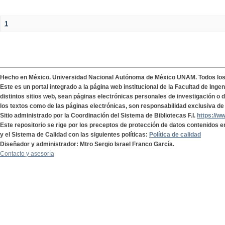
1
Hecho en México. Universidad Nacional Autónoma de México UNAM. Todos lo
Este es un portal integrado a la página web institucional de la Facultad de Ing
distintos sitios web, sean páginas electrónicas personales de investigación o de
los textos como de las páginas electrónicas, son responsabilidad exclusiva de 
Sitio administrado por la Coordinación del Sistema de Bibliotecas F.I.
https://w
Este repositorio se rige por los preceptos de protección de datos contenidos e
y el Sistema de Calidad con las siguientes políticas:
Política de calidad
Diseñador y administrador: Mtro Sergio Israel Franco García.
Contacto y asesoría