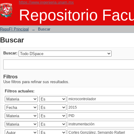
https://www.ingenieria.unam.mx
Buscar
Repositorio Facu
RepoFI Principal
→
Buscar
Buscar
Buscar:
Filtros
Use filtros para refinar sus resultados.
Filtros actuales: