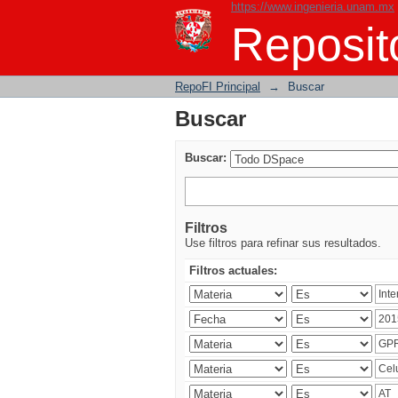
https://www.ingenieria.unam.mx
Buscar
Reposito
RepoFI Principal
→
Buscar
Buscar
Buscar:
Filtros
Use filtros para refinar sus resultados.
Filtros actuales: