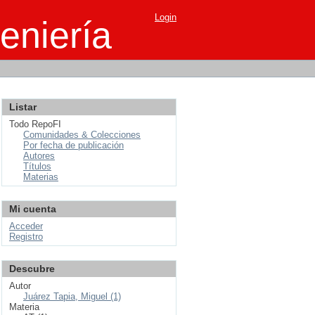
Login
eniería
Listar
Todo RepoFI
Comunidades & Colecciones
Por fecha de publicación
Autores
Títulos
Materias
Mi cuenta
Acceder
Registro
Descubre
Autor
Juárez Tapia, Miguel (1)
Materia