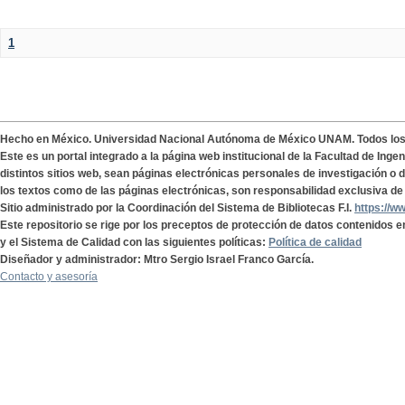
1
Hecho en México. Universidad Nacional Autónoma de México UNAM. Todos lo
Este es un portal integrado a la página web institucional de la Facultad de Ing
distintos sitios web, sean páginas electrónicas personales de investigación o de
los textos como de las páginas electrónicas, son responsabilidad exclusiva de 
Sitio administrado por la Coordinación del Sistema de Bibliotecas F.I.
https://w
Este repositorio se rige por los preceptos de protección de datos contenidos e
y el Sistema de Calidad con las siguientes políticas:
Política de calidad
Diseñador y administrador: Mtro Sergio Israel Franco García.
Contacto y asesoría