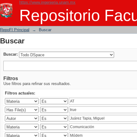
https://www.ingenieria.unam.mx
Buscar
Repositorio Facu
RepoFI Principal
→
Buscar
Buscar
Buscar:
Filtros
Use filtros para refinar sus resultados.
Filtros actuales: