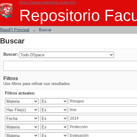
https://www.ingenieria.unam.mx
Buscar
Repositorio Facu
RepoFI Principal
→
Buscar
Buscar
Buscar:
Filtros
Use filtros para refinar sus resultados.
Filtros actuales: