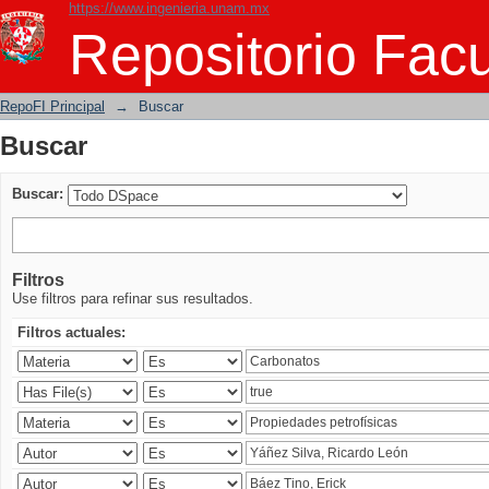
https://www.ingenieria.unam.mx
Buscar
Repositorio Facu
RepoFI Principal
→
Buscar
Buscar
Buscar:
Filtros
Use filtros para refinar sus resultados.
Filtros actuales: