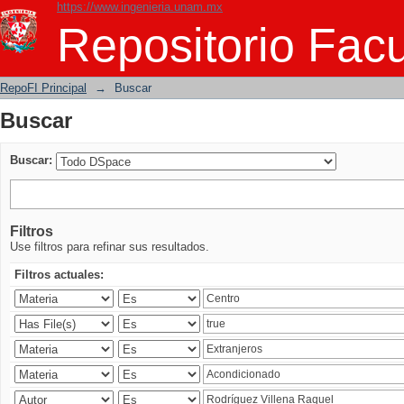
https://www.ingenieria.unam.mx
Buscar
Repositorio Facu
RepoFI Principal
→
Buscar
Buscar
Buscar:
Filtros
Use filtros para refinar sus resultados.
Filtros actuales: