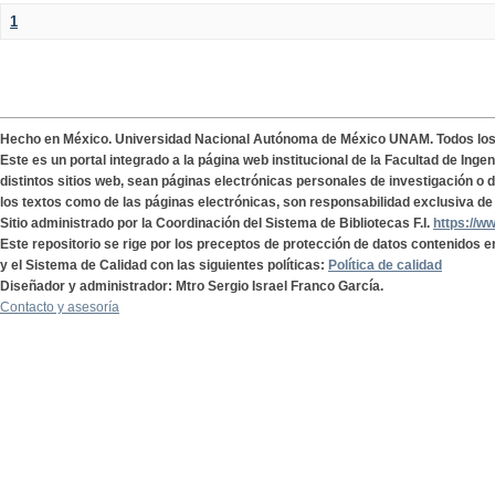
1
Hecho en México. Universidad Nacional Autónoma de México UNAM. Todos lo
Este es un portal integrado a la página web institucional de la Facultad de Ing
distintos sitios web, sean páginas electrónicas personales de investigación o de
los textos como de las páginas electrónicas, son responsabilidad exclusiva de 
Sitio administrado por la Coordinación del Sistema de Bibliotecas F.I.
https://w
Este repositorio se rige por los preceptos de protección de datos contenidos e
y el Sistema de Calidad con las siguientes políticas:
Política de calidad
Diseñador y administrador: Mtro Sergio Israel Franco García.
Contacto y asesoría