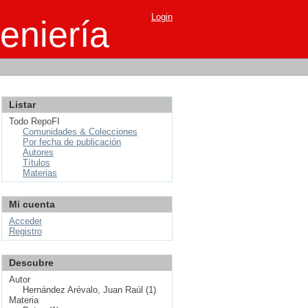
Login
eniería
Listar
Todo RepoFI
Comunidades & Colecciones
Por fecha de publicación
Autores
Títulos
Materias
Mi cuenta
Acceder
Registro
Descubre
Autor
Hernández Arévalo, Juan Raúl (1)
Materia