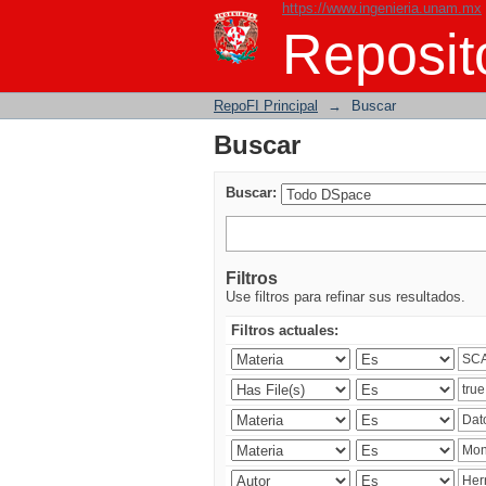
https://www.ingenieria.unam.mx
Buscar
Reposito
RepoFI Principal
→
Buscar
Buscar
Buscar:
Filtros
Use filtros para refinar sus resultados.
Filtros actuales: