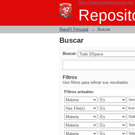
https://www.ingenieria.unam.mx
Buscar
Reposito
RepoFI Principal
→
Buscar
Buscar
Buscar:
Filtros
Use filtros para refinar sus resultados.
Filtros actuales: