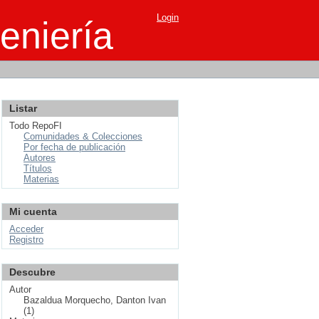
Login
eniería
Listar
Todo RepoFI
Comunidades & Colecciones
Por fecha de publicación
Autores
Títulos
Materias
Mi cuenta
Acceder
Registro
Descubre
Autor
Bazaldua Morquecho, Danton Ivan
(1)